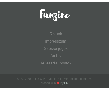
Rólunk
Impresszum
Szerzői jogok
Archív
Terjesztési pontok
© 2017-2018 FUNZINE Média Kft. | Minden jog fenntartva
crafted with
by
PR