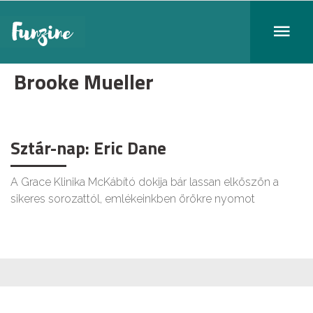
Brooke Mueller
Sztár-nap: Eric Dane
A Grace Klinika McKábító dokija bár lassan elköszön a
sikeres sorozattól, emlékeinkben örökre nyomot