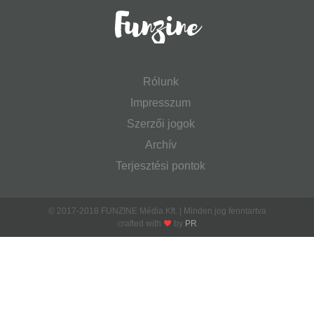
Rólunk
Impresszum
Szerzői jogok
Archív
Terjesztési pontok
© 2017-2018 FUNZINE Média Kft. | Minden jog fenntartva
crafted with
by
PR