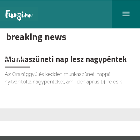
breaking news
Munkaszüneti nap lesz nagypéntek
ÉLETMÓD
Az Országgyűlés kedden munkaszüneti nappá
nyilvánította nagypénteket, ami idén április 14-re esik