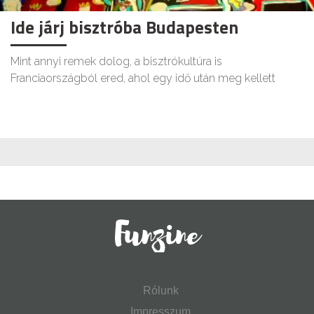
Ide járj bisztróba Budapesten
Mint annyi remek dolog, a bisztrókultúra is
Franciaországból ered, ahol egy idő után meg kellett
Rólunk
Impresszum