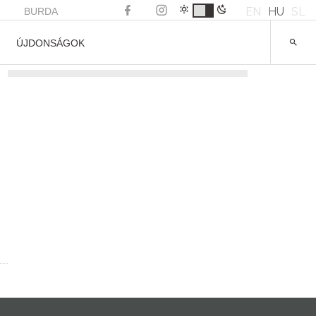
EN
HU
SL
BURDA
ÚJDONSÁGOK