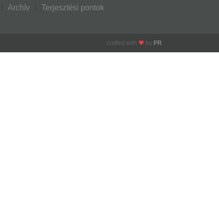
Archív
Terjesztési pontok
crafted with
by
PR