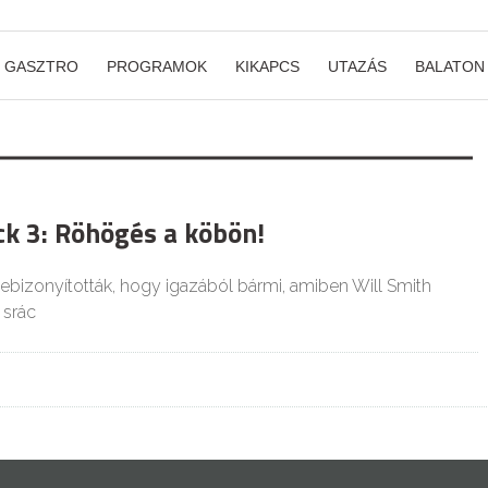
GASZTRO
PROGRAMOK
KIKAPCS
UTAZÁS
BALATON
ck 3: Röhögés a köbön!
ebizonyították, hogy igazából bármi, amiben Will Smith
 srác