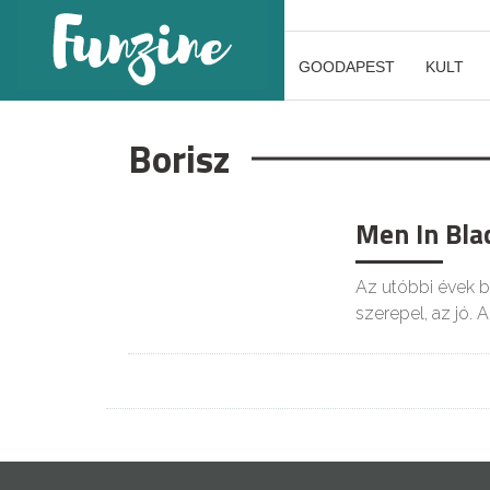
GOODAPEST
KULT
Borisz
Men In Bla
Az utóbbi évek b
szerepel, az jó. A