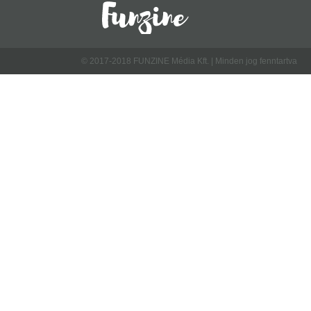
© 2017-2018 FUNZINE Média Kft. | Minden jog fenntartva