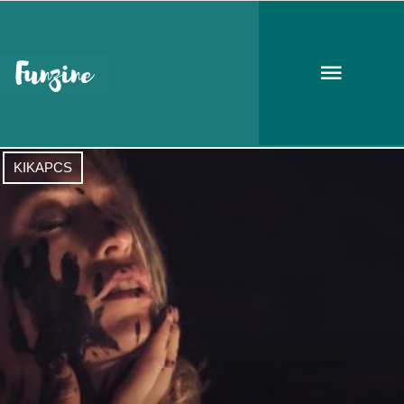
Blahalouisiana
KIKAPCS