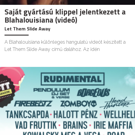
Saját gyártású klippel jelentkezett a
Blahalouisiana (videó)
Let Them Slide Away
A Blahalouisiana különleges hangulatú videót készített a
Let Them Slide Away című dalához. Az idén