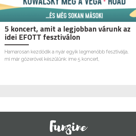
5 koncert, amit a legjobban várunk az
idei EFOTT fesztiválon
Hamarosan kezdődik a nyár egyik legmenőbb fesztiválja,
mi már gőzerővel készülünk: íme 5 koncert,