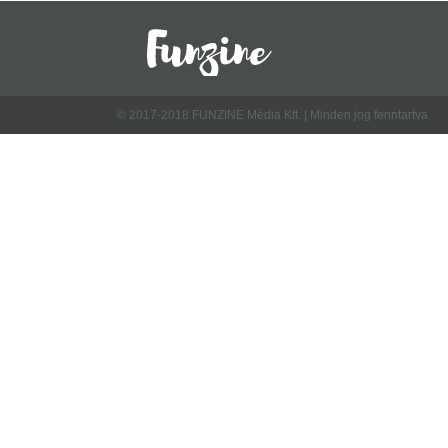
© 2017-2018 FUNZINE Média Kft. | Minden jog fenntartva