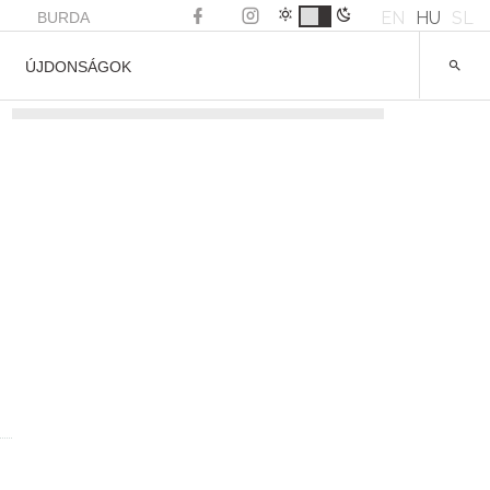
EN
HU
SL
BURDA
ÚJDONSÁGOK