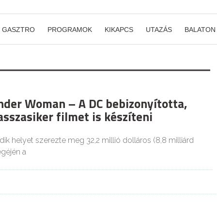
GASZTRO
PROGRAMOK
KIKAPCS
UTAZÁS
BALATON
nder Woman – A DC bebizonyította,
sszasiker filmet is készíteni
 helyet szerezte meg 32,2 millió dolláros (8,8 milliárd
égéjén a