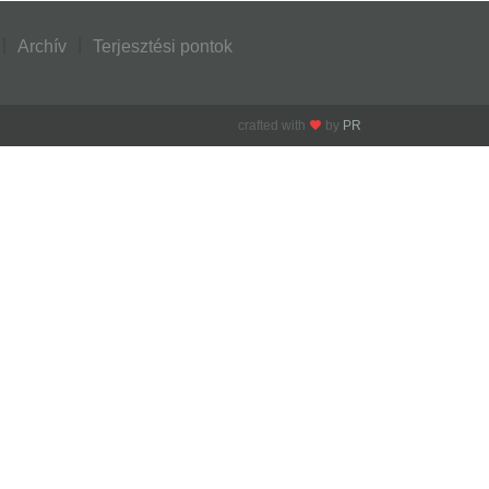
Archív
Terjesztési pontok
crafted with
by
PR