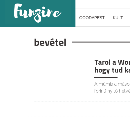
GOODAPEST
KULT
bevétel
Tarol a Wo
KULT
hogy tud ka
A múmia a második
forint) nyitó hétv