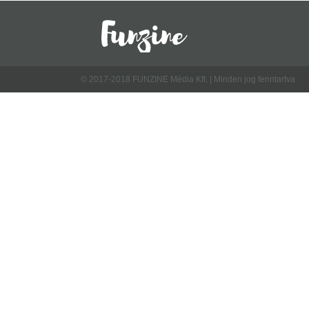
© 2017-2018 FUNZINE Média Kft. | Minden jog fenntartva