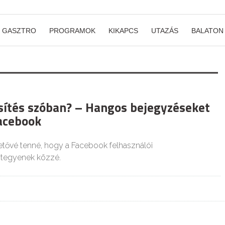
GASZTRO
PROGRAMOK
KIKAPCS
UTAZÁS
BALATON
ssítés szóban? – Hangos bejegyzéseket
Facebook
hetővé tenné, hogy a Facebook felhasználói
 tegyenek közzé.