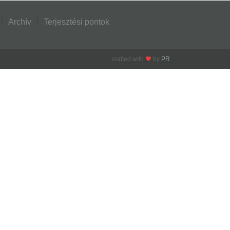
Archív
Terjesztési pontok
crafted with
by
PR