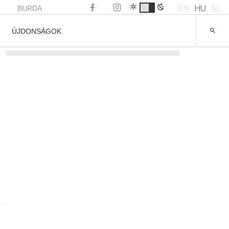
EN
HU
SL
BURDA
ÚJDONSÁGOK