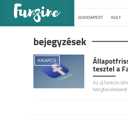
GOODAPEST
KULT
bejegyzések
Állapotfri
KIKAPCS
tesztel a 
Az új funkció le
hangfelvételeket