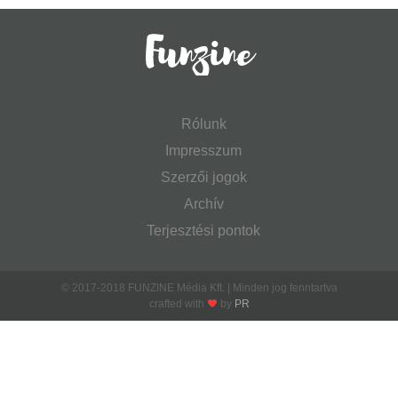
Rólunk
Impresszum
Szerzői jogok
Archív
Terjesztési pontok
© 2017-2018 FUNZINE Média Kft. | Minden jog fenntartva
crafted with
by
PR