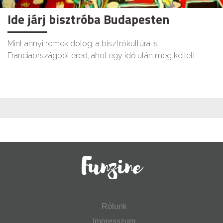
Ide járj bisztróba Budapesten
Mint annyi remek dolog, a bisztrókultúra is
Franciaországból ered, ahol egy idő után meg kellett
Rólunk
Impresszum