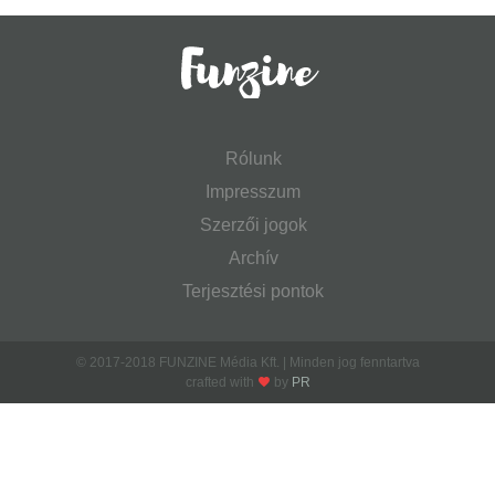
Rólunk
Impresszum
Szerzői jogok
Archív
Terjesztési pontok
© 2017-2018 FUNZINE Média Kft. | Minden jog fenntartva
crafted with
by
PR