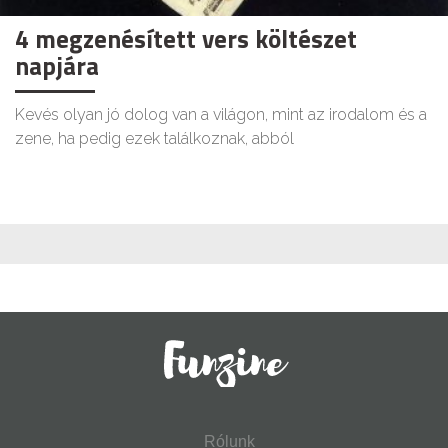
4 megzenésített vers költészet
napjára
Kevés olyan jó dolog van a világon, mint az irodalom és a
zene, ha pedig ezek találkoznak, abból
Rólunk