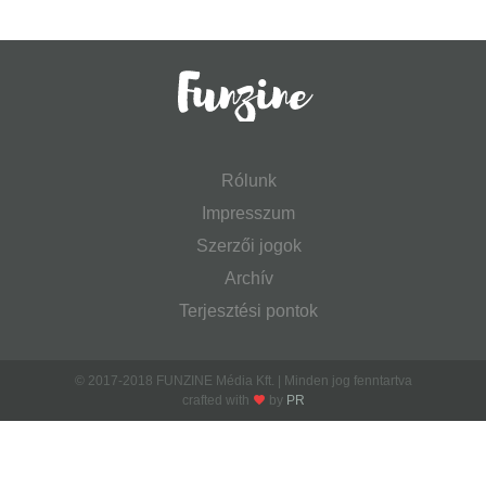
Rólunk
Impresszum
Szerzői jogok
Archív
Terjesztési pontok
© 2017-2018 FUNZINE Média Kft. | Minden jog fenntartva
crafted with
by
PR