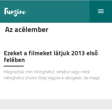
Az acélember
Ezeket a filmeket látjuk 2013 első
felében
Megnéztük, min röhöghetsz, sírhatsz vagy mitől
retteghetsz jövőre. Elég vegyes a válogatás, de maga