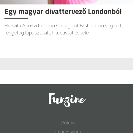
Egy magyar divattervező Londonból
Horváth Anna a London College of Fashion-ön végzett,
rengeteg tapasztalattal, tudással és tele
Rólunk
Impresszum