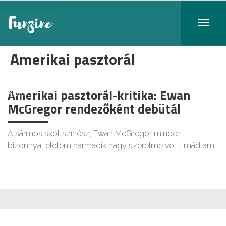
Amerikai pasztorál
Amerikai pasztorál-kritika: Ewan
KULT
McGregor rendezőként debütál
A sármos skót színész, Ewan McGregor minden
bizonnyal életem harmadik nagy szerelme volt: imádtam