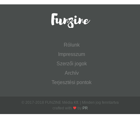
Rólunk
Impresszum
Szerzői jogok
Archív
Terjesztési pontok
© 2017-2018 FUNZINE Média Kft. | Minden jog fenntartva
crafted with
by
PR