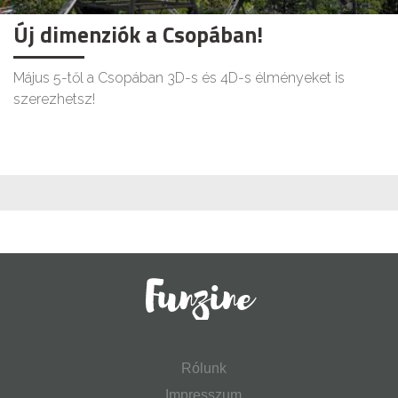
Új dimenziók a Csopában!
Május 5-től a Csopában 3D-s és 4D-s élményeket is
szerezhetsz!
Rólunk
Impresszum