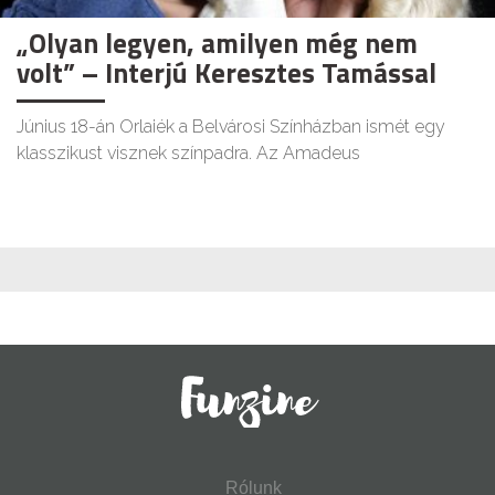
„Olyan legyen, amilyen még nem
volt” – Interjú Keresztes Tamással
Június 18-án Orlaiék a Belvárosi Színházban ismét egy
klasszikust visznek színpadra. Az Amadeus
Rólunk