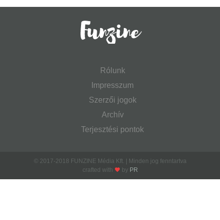
Rólunk
Impresszum
Szerzői jogok
Archív
Terjesztési pontok
© 2017-2018 FUNZINE Média Kft. | Minden jog fenntartva
crafted with
by
PR