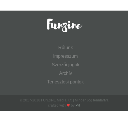
Rólunk
Impresszum
Szerzői jogok
Archív
Terjesztési pontok
© 2017-2018 FUNZINE Média Kft. | Minden jog fenntartva
crafted with
by
PR