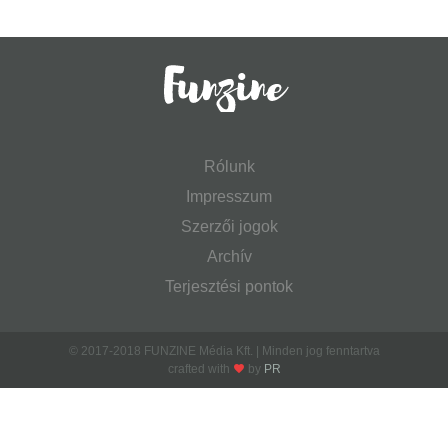
Rólunk
Impresszum
Szerzői jogok
Archív
Terjesztési pontok
© 2017-2018 FUNZINE Média Kft. | Minden jog fenntartva
crafted with
by
PR