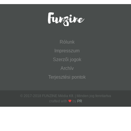
Rólunk
Impresszum
Szerzői jogok
Archív
Terjesztési pontok
© 2017-2018 FUNZINE Média Kft. | Minden jog fenntartva
crafted with
by
PR