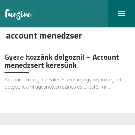
account menedzser
Gyere hozzánk dolgozni! – Account
GOODAPEST
menedzsert keresünk
Account manager / Sales Szeretnél egy olyan cégnél
dolgozni, ami ugyanolyan színes és lüktető, mint