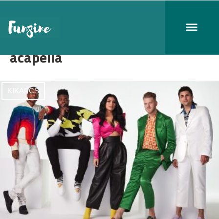
acapella
KIKAPCS