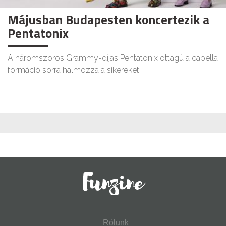
Májusban Budapesten koncertezik a
Pentatonix
A háromszoros Grammy-díjas Pentatonix öttagú a capella
formáció sorra halmozza a sikereket
Rólunk