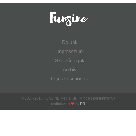
Rólunk
Impresszum
Szerzői jogok
Archív
Terjesztési pontok
© 2017-2018 FUNZINE Média Kft. | Minden jog fenntartva
crafted with
by
PR