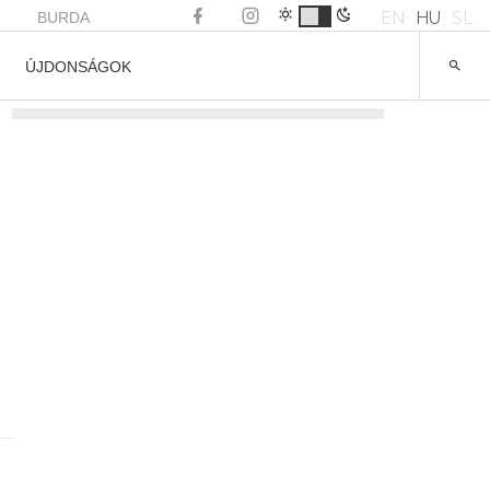
EN
HU
SL
BURDA
ÚJDONSÁGOK