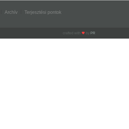
Archív
Terjesztési pontok
crafted with
by
PR