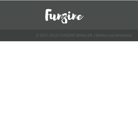
© 2017-2018 FUNZINE Média Kft. | Minden jog fenntartva