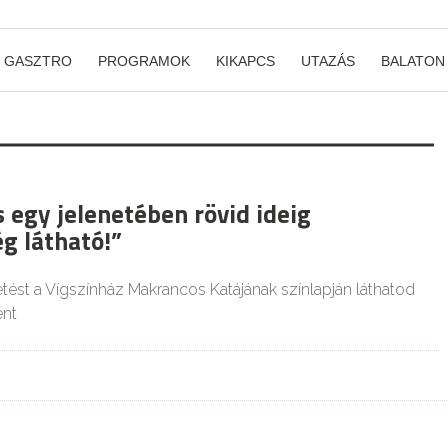
GASZTRO
PROGRAMOK
KIKAPCS
UTAZÁS
BALATON
 egy jelenetében rövid ideig
g látható!”
etést a Vígszínház Makrancos Katájának színlapján láthatod
ént