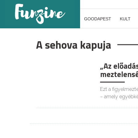
GOODAPEST
KULT
A sehova kapuja
„Az előadás
meztelensé
Ezt a figyelmezt
– amely egyébk