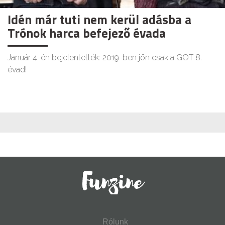
Idén már tuti nem kerül adásba a
Trónok harca befejező évada
Január 4-én bejelentették: 2019-ben jön csak a GOT 8.
évad!
Rólunk