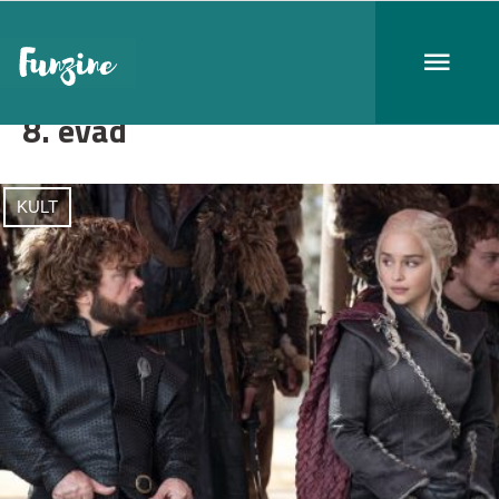
8. évad
KULT