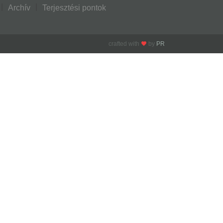
Archív
Terjesztési pontok
crafted with
by
PR