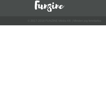
© 2017-2018 FUNZINE Média Kft. | Minden jog fenntartva