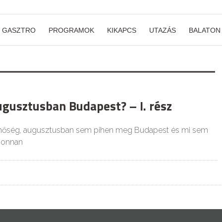
GASZTRO
PROGRAMOK
KIKAPCS
UTAZÁS
BALATON
ugusztusban Budapest? – I. rész
 hőség, augusztusban sem pihen meg Budapest és mi sem
újonnan