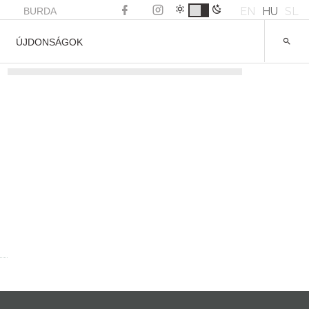
EN
HU
SL
BURDA
ÚJDONSÁGOK