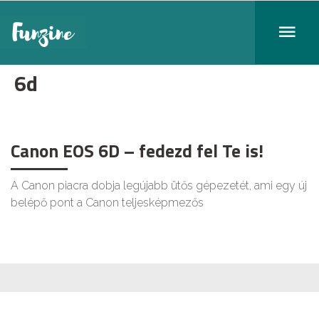
6d
Canon EOS 6D – fedezd fel Te is!
A Canon piacra dobja legújabb ütős gépezetét, ami egy új
belépő pont a Canon teljesképmezős