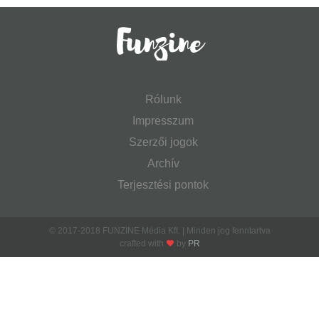
Rólunk
Impresszum
Szerzői jogok
Archív
Terjesztési pontok
© 2017-2018 FUNZINE Média Kft. | Minden jog fenntartva
crafted with
by
PR