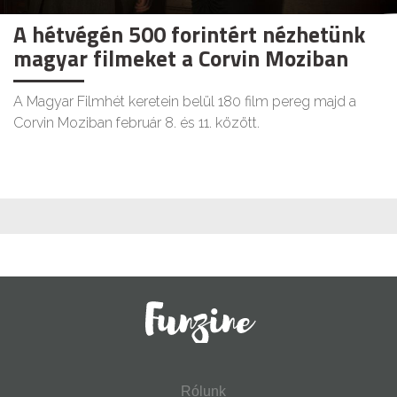
A hétvégén 500 forintért nézhetünk
magyar filmeket a Corvin Moziban
A Magyar Filmhét keretein belül 180 film pereg majd a
Corvin Moziban február 8. és 11. között.
Rólunk