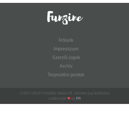
Rólunk
Impresszum
Szerzői jogok
Archív
Terjesztési pontok
© 2017-2018 FUNZINE Média Kft. | Minden jog fenntartva
crafted with
by
PR