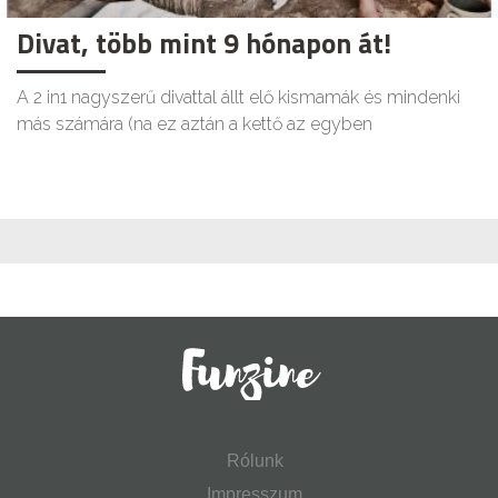
Divat, több mint 9 hónapon át!
A 2 in1 nagyszerű divattal állt elő kismamák és mindenki
más számára (na ez aztán a kettő az egyben
Rólunk
Impresszum