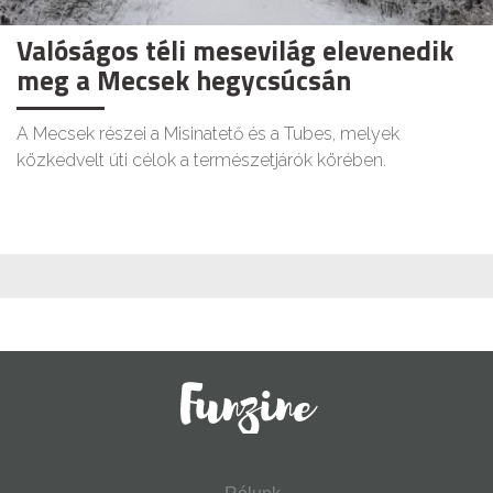
Valóságos téli mesevilág elevenedik
meg a Mecsek hegycsúcsán
A Mecsek részei a Misinatető és a Tubes, melyek
közkedvelt úti célok a természetjárók körében.