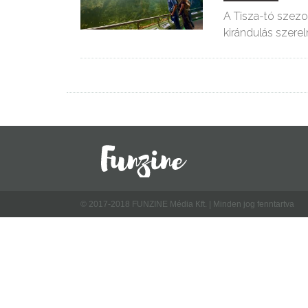
A Tisza-tó szezo
kirándulás szere
© 2017-2018 FUNZINE Média Kft. | Minden jog fenntartva