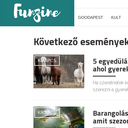
GOODAPEST
KULT
Következő eseménye
5 egyedülá
KIKAPCS
ahol gyerek
Ha szeretnétek kü
szerezni a gyere
Barangolás 
KIKAPCS
amit szezo