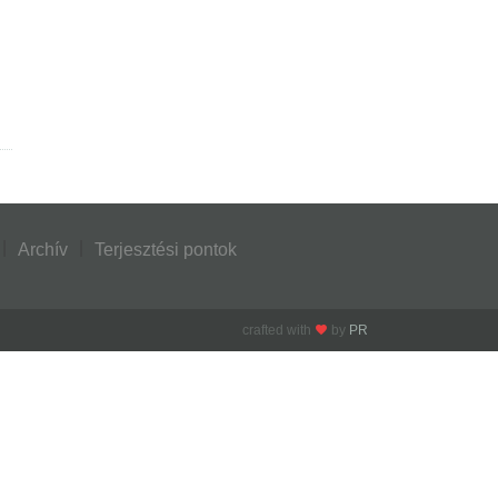
Archív
Terjesztési pontok
crafted with
by
PR