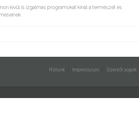
non kívül is izgalmas programokat kínál a természet és
lmeseinek.
Rólunk
Impresszum
Szerzői jogok