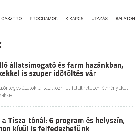
GASZTRO
PROGRAMOK
KIKAPCS
UTAZÁS
BALATON
k
lló állatsimogató és farm hazánkban,
ekkel is szuper időtöltés vár
lönleges állatokkal találkozni és felejthetetlen élményeket
kekkel.
a Tisza-tónál: 6 program és helyszín,
non kívül is felfedezhetünk