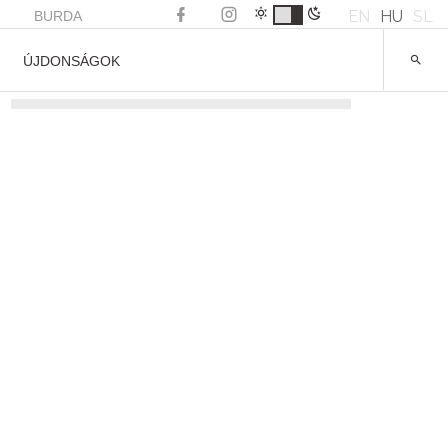
EN
HU
SL
BURDA
ÚJDONSÁGOK