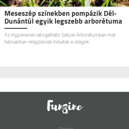
Meseszép színekben pompázik Dél-
Dunántúl egyik legszebb arborétuma
Az ingyenesen látogatható Sellyei Arborétumban már
februárban virágzásnak indultak a virágok.