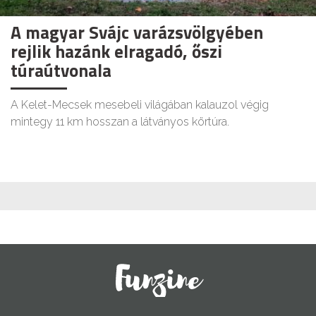
A magyar Svájc varázsvölgyében
rejlik hazánk elragadó, őszi
túraútvonala
A Kelet-Mecsek mesebeli világában kalauzol végig
mintegy 11 km hosszan a látványos körtúra.