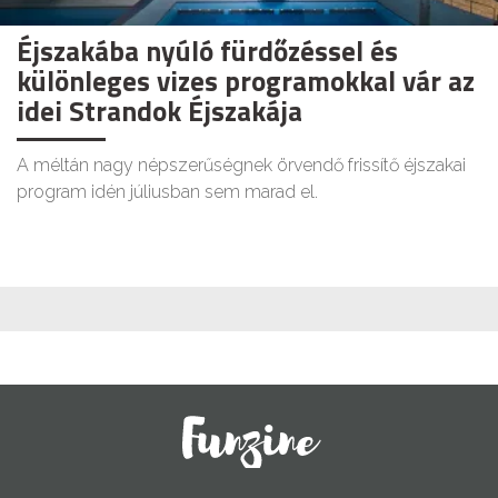
Éjszakába nyúló fürdőzéssel és
különleges vizes programokkal vár az
idei Strandok Éjszakája
A méltán nagy népszerűségnek örvendő frissítő éjszakai
program idén júliusban sem marad el.