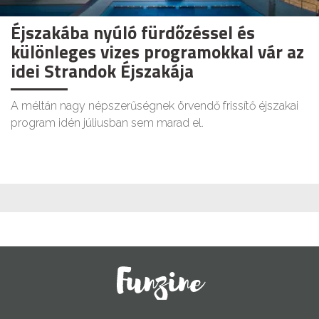
Éjszakába nyúló fürdőzéssel és
különleges vizes programokkal vár az
idei Strandok Éjszakája
A méltán nagy népszerűségnek örvendő frissítő éjszakai
program idén júliusban sem marad el.