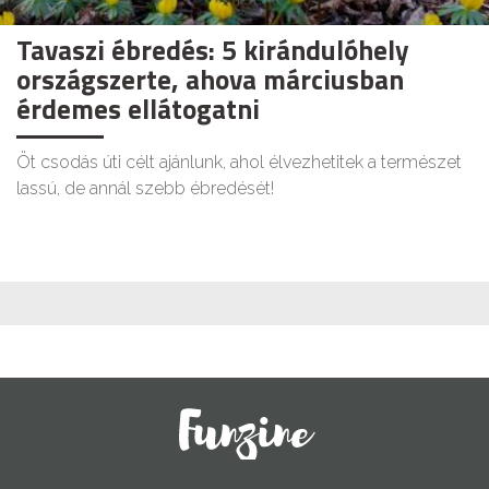
Tavaszi ébredés: 5 kirándulóhely
országszerte, ahova márciusban
érdemes ellátogatni
Öt csodás úti célt ajánlunk, ahol élvezhetitek a természet
lassú, de annál szebb ébredését!