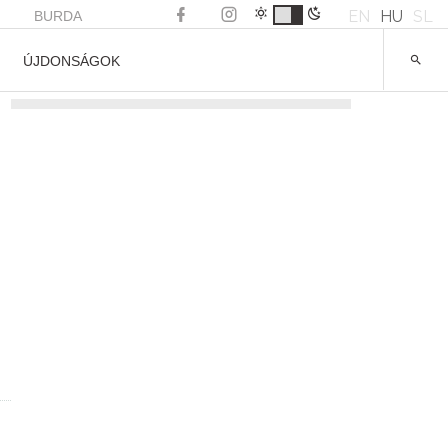
EN
HU
SL
BURDA
ÚJDONSÁGOK