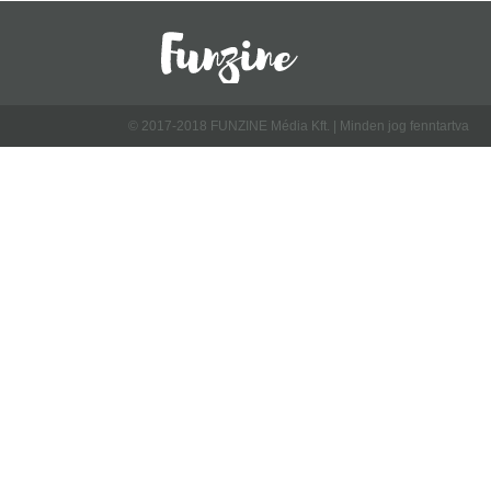
© 2017-2018 FUNZINE Média Kft. | Minden jog fenntartva