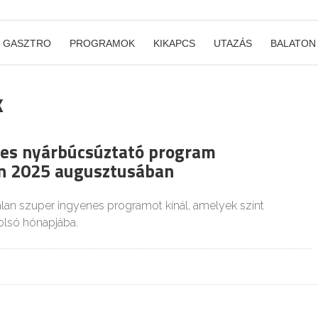
GASZTRO
PROGRAMOK
KIKAPCS
UTAZÁS
BALATON
k
es nyárbúcsúztató program
n 2025 augusztusában
lan szuper ingyenes programot kínál, amelyek színt
tolsó hónapjába.