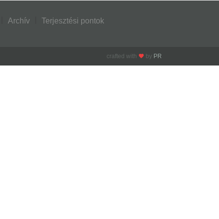
Archív
Terjesztési pontok
crafted with
by
PR