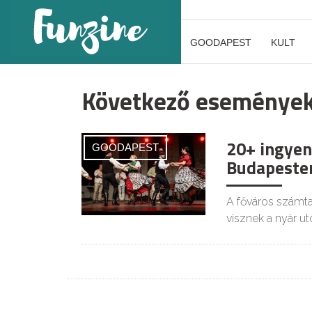
GOODAPEST
KULT
Következő eseménye
20+ ingyen
GOODAPEST
Budapeste
A főváros számta
visznek a nyár u