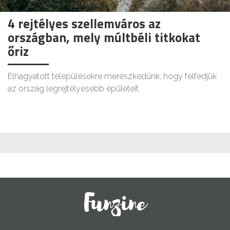
4 rejtélyes szellemváros az
országban, mely múltbéli titkokat
őriz
Elhagyatott településekre merészkedünk, hogy felfedjük
az ország legrejtélyesebb épületeit.