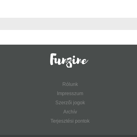
Rólunk
Impresszum
Szerzői jogok
Archív
Terjesztési pontok