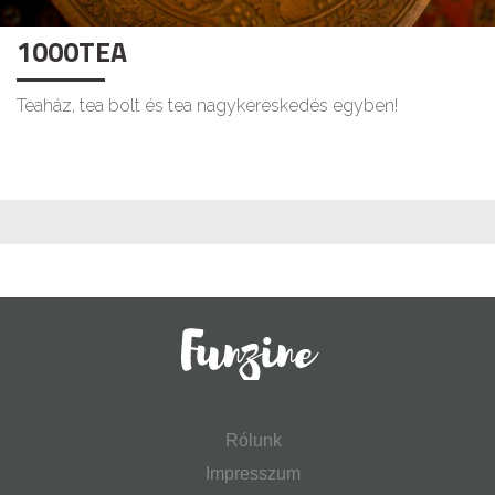
1000TEA
Teaház, tea bolt és tea nagykereskedés egyben!
Rólunk
Impresszum