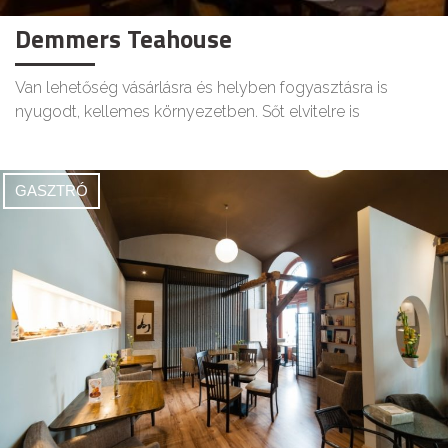
Demmers Teahouse
Van lehetőség vásárlásra és helyben fogyasztásra is
nyugodt, kellemes környezetben. Sőt elvitelre is
GASZTRÓ