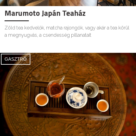
Marumoto Japán Teaház
Zöld tea kedvelők, matcha rajongók, vagy akár a tea körül
a megnyugvás, a csendesség pillanatait
GASZTRÓ