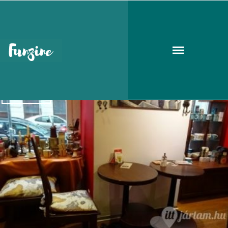
Teaház
GASZTRÓ