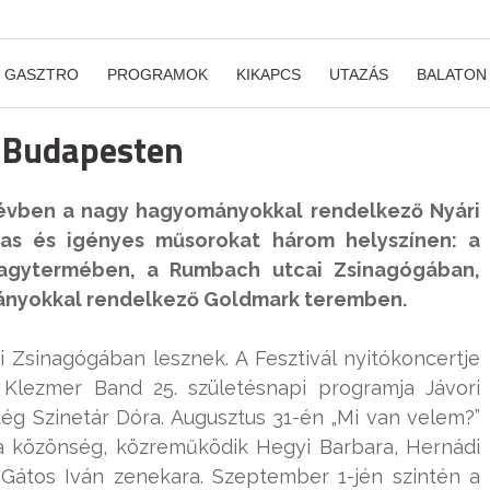
GASZTRO
PROGRAMOK
KIKAPCS
UTAZÁS
BALATON
l Budapesten
z évben a nagy hagyományokkal rendelkező Nyári
mas és igényes műsorokat három helyszínen: a
agytermében, a Rumbach utcai Zsinagógában,
mányokkal rendelkező Goldmark teremben.
Zsinagógában lesznek. A Fesztivál nyitókoncertje
Klezmer Band 25. születésnapi programja Jávori
ég Szinetár Dóra. Augusztus 31-én „Mi van velem?”
 a közönség, közreműködik Hegyi Barbara, Hernádi
 Gátos Iván zenekara. Szeptember 1-jén szintén a