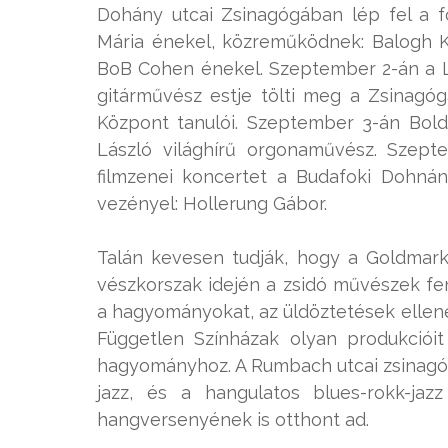
Dohány utcai Zsinagógában lép fel a fo
Mária énekel, közreműködnek: Balogh K
BoB Cohen énekel. Szeptember 2-án a 
gitárművész estje tölti meg a Zsinag
Központ tanulói. Szeptember 3-án Bol
László világhírű orgonaművész. Szep
filmzenei koncertet a Budafoki Dohnány
vezényel: Hollerung Gábor.
Talán kevesen tudják, hogy a Goldmark
vészkorszak idején a zsidó művészek fenn
a hagyományokat, az üldöztetések ellené
Független Színházak olyan produkciói
hagyományhoz. A Rumbach utcai zsinagóg
jazz, és a hangulatos blues-rokk-j
hangversenyének is otthont ad.