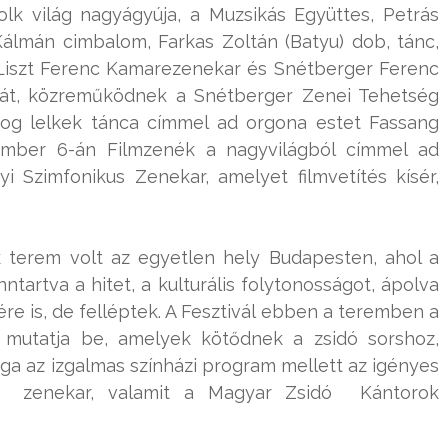
lk világ nagyágyúja, a Muzsikás Együttes, Petrás
álmán cimbalom, Farkas Zoltán (Batyu) dob, tánc,
Liszt Ferenc Kamarezenekar és Snétberger Ferenc
ógát, közreműködnek a Snétberger Zenei Tehetség
dog lelkek tánca címmel ad orgona estet Fassang
tember 6-án Filmzenék a nagyvilágból címmel ad
i Szimfonikus Zenekar, amelyet filmvetítés kísér,
 terem volt az egyetlen hely Budapesten, ahol a
tartva a hitet, a kulturális folytonosságot, ápolva
re is, de felléptek. A Fesztivál ebben a teremben a
t mutatja be, amelyek kötődnek a zsidó sorshoz,
a az izgalmas színházi program mellett az igényes
azz zenekar, valamit a Magyar Zsidó Kántorok