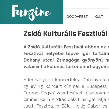
GOODAPEST
KULT
Zsidó Kulturális Fesztivá
A Zsidó Kulturális Fesztivál ebben a
Fesztivál helyébe lépve ígér tartal
Dohány utcai Zsinagóga gyönyörű n
valamint a különös történelmi hagyo
A legnagyobb koncertek a Dohány utcai 
25 év 25 koncert címmel a Budapesti 
Ferenc „Fegya” vezetésével, a sztárvend
címmel Kern András dalait hallgathatja
Judit, Fesztbaum Béla, Heilig Gábor és