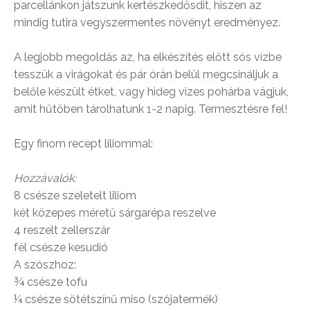
parcellánkon játszunk kertészkedősdit, hiszen az
mindig tutira vegyszermentes növényt eredményez.
A legjobb megoldás az, ha elkészítés előtt sós vízbe
tesszük a virágokat és pár órán belül megcsináljuk a
belőle készült étket, vagy hideg vizes pohárba vágjuk,
amit hűtőben tárolhatunk 1-2 napig. Termesztésre fel!
Egy finom recept liliommal:
Hozzávalók:
8 csésze szeletelt liliom
két közepes méretű sárgarépa reszelve
4 reszelt zellerszár
fél csésze kesudió
A szószhoz:
¾ csésze tofu
¼ csésze sötétszínű miso (szójatermék)