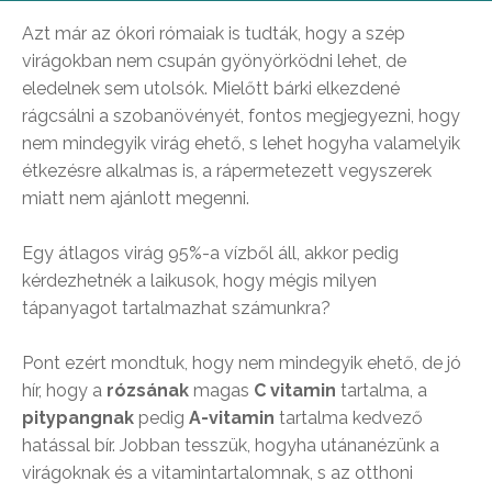
Azt már az ókori rómaiak is tudták, hogy a szép
virágokban nem csupán gyönyörködni lehet, de
eledelnek sem utolsók. Mielőtt bárki elkezdené
rágcsálni a szobanövényét, fontos megjegyezni, hogy
nem mindegyik virág ehető, s lehet hogyha valamelyik
étkezésre alkalmas is, a rápermetezett vegyszerek
miatt nem ajánlott megenni.
Egy átlagos virág 95%-a vízből áll, akkor pedig
kérdezhetnék a laikusok, hogy mégis milyen
tápanyagot tartalmazhat számunkra?
Pont ezért mondtuk, hogy nem mindegyik ehető, de jó
hír, hogy a
rózsának
magas
C vitamin
tartalma, a
pitypangnak
pedig
A-vitamin
tartalma kedvező
hatással bír. Jobban tesszük, hogyha utánanézünk a
virágoknak és a vitamintartalomnak, s az otthoni