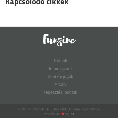
Kapcsolódó cikkek
Rólunk
Impresszum
Szerzői jogok
Archív
Terjesztési pontok
© 2017-2018 FUNZINE Média Kft. | Minden jog fenntartva
crafted with
by
PR