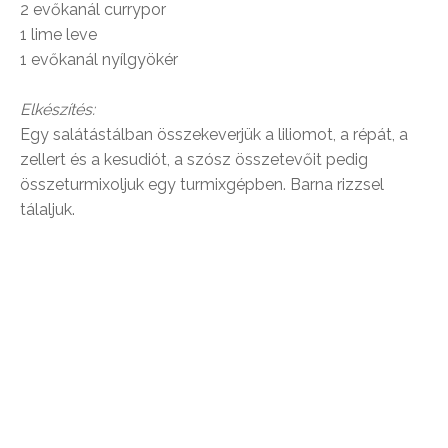
2 evőkanál currypor
1 lime leve
1 evőkanál nyílgyökér
Elkészítés:
Egy salátástálban összekeverjük a liliomot, a répát, a
zellert és a kesudiót, a szósz összetevőit pedig
összeturmixoljuk egy turmixgépben. Barna rizzsel
tálaljuk.