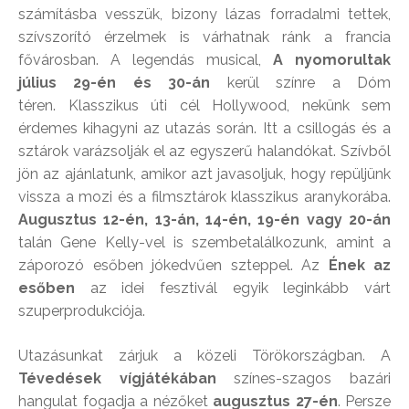
számításba vesszük, bizony lázas forradalmi tettek,
szívszorító érzelmek is várhatnak ránk a francia
fővárosban. A legendás musical,
A nyomorultak
július 29-én és 30-án
kerül színre a Dóm
téren. Klasszikus úti cél Hollywood, nekünk sem
érdemes kihagyni az utazás során. Itt a csillogás és a
sztárok varázsolják el az egyszerű halandókat. Szívből
jön az ajánlatunk, amikor azt javasoljuk, hogy repüljünk
vissza a mozi és a filmsztárok klasszikus aranykorába.
Augusztus 12-én, 13-án, 14-én, 19-én vagy 20-án
talán Gene Kelly-vel is szembetalálkozunk, amint a
záporozó esőben jókedvűen szteppel. Az
Ének az
esőben
az idei fesztivál egyik leginkább várt
szuperprodukciója.
Utazásunkat zárjuk a közeli Törökországban. A
Tévedések vígjátékában
színes-szagos bazári
hangulat fogadja a nézőket
augusztus 27-én
. Persze