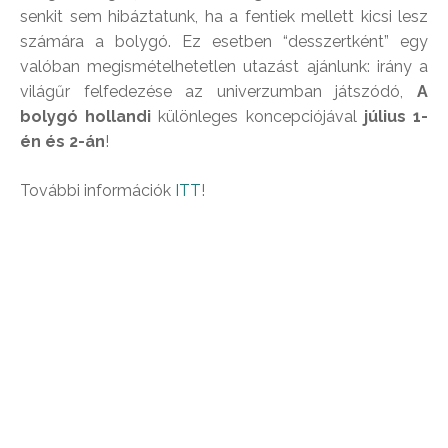
senkit sem hibáztatunk, ha a fentiek mellett kicsi lesz
számára a bolygó. Ez esetben “desszertként” egy
valóban megismételhetetlen utazást ajánlunk: irány a
világűr felfedezése az univerzumban játszódó,
A
bolygó hollandi
különleges koncepciójával
július 1-
én és 2-án
!
További információk
ITT
!