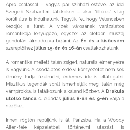
Apró csalással – vagyis pár színházi estével az idei
Szegedi Szabadtéri Játékokon – akár “filléres” világ
körüli útra is indulhatunk. Tegyük fel, hogy Velencében
kezdjük a túrát. A vizek városának varázslatos
romantikája lenyűgöző, egyszer az életben muszáj
gondolán, álmodozva bejárni. Az
Én és a kisöcsém
szereplőihez
július 15-én és 16-án
csatlakozhatunk.
A romantika mellett talán zsigeri, naturális élményekre
is vágyunk. A csodálatos erdélyi környezetet nem sok
élmény tudja felülmúlni, érdemes ide is ellátogatni.
Misztikus legendák sorát ismerhetjük meg, talán még
vámpírokkal is találkozunk a kaland közben. A
Drakula
utolsó tánca
c. előadás
július 8-án és 9-én
várja a
nézőket.
Innen rögtön repüljünk is át Párizsba. Ha a Woody
Allen-féle képzeletbeli történelmi utazást is