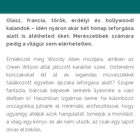
Olasz, francia, törö
k, erd
élyi és hollywoodi
kalandok – idén nyá
ron ak
ár két hónap leforgása
alatt is átélheted őket. Merészebbek számára
pedig a világűr sem elérhetetlen.
Emlékszel még Woody Allen mozijára, amiben az
Owen Wilson által játszott karakter szexi történelmi
korszakokat élt át és legendás művészekkel
találkozott egyetlen éjszaka leforgása alatt? Szuper
fantázia, bárcsak képesek lennénk ilyesmire a való
életben is! Hasonlóan izgalmas lenne, ha különböző
országokba jutnánk el minimális erőfeszítéssel, hogy
ugyanígy átéljük azok hangulatát. Ismerjük a mondást:
a világ egy könyv, és aki nem utazik, az csak egy lapot
olvas el belőle…