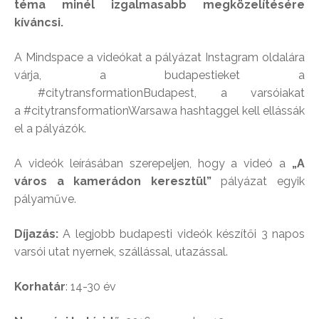
téma minél izgalmasabb megközelítésére
kíváncsi.
A Mindspace a videókat a pályázat Instagram oldalára
várja, a budapestieket a
#citytransformationBudapest, a varsóiakat
a #citytransformationWarsawa hashtaggel kell ellássák
el a pályázók.
A videók leírásában szerepeljen, hogy a videó a
„A
város a kamerádon keresztül”
pályázat egyik
pályaműve.
Díjazás:
A legjobb budapesti videók készítői 3 napos
varsói utat nyernek, szállással, utazással.
Korhatár
: 14-30 év