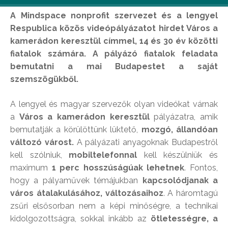
A Mindspace nonprofit szervezet és a lengyel
Respublica közös videópályázatot hirdet Város a
kamerádon keresztül címmel, 14 és 30 év közötti
fiatalok számára. A pályázó fiatalok feladata
bemutatni a mai Budapestet a saját
szemszögükből.
A lengyel és magyar szervezők olyan videókat várnak
a
Város a kamerádon keresztül
pályázatra, amik
bemutatják a körülöttünk lüktető,
mozgó, állandóan
változó várost.
A pályázati anyagoknak Budapestről
kell szólniuk,
mobiltelefonnal
kell készülniük és
maximum
1 perc hosszúságúak lehetnek
. Fontos,
hogy a pályaművek témájukban
kapcsolódjanak a
város átalakulásához, változásaihoz
. A háromtagú
zsűri elsősorban nem a képi minőségre, a technikai
kidolgozottságra, sokkal inkább az
ötletességre, a