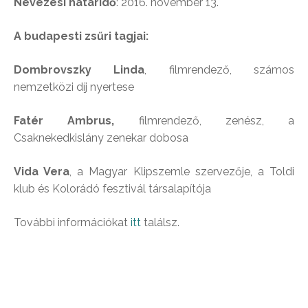
Nevezési határidő
: 2016. november 13.
A budapesti zsűri tagjai:
Dombrovszky Linda
, filmrendező, számos
nemzetközi díj nyertese
Fatér Ambrus,
filmrendező, zenész, a
Csaknekedkislány zenekar dobosa
Vida Vera
, a Magyar Klipszemle szervezője, a Toldi
klub és Kolorádó fesztivál társalapítója
További információkat
itt
találsz.