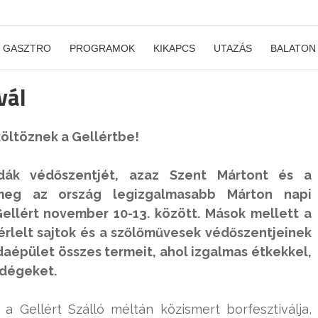
GASZTRO
PROGRAMOK
KIKAPCS
UTAZÁS
BALATON
vál
öltöznek a Gellértbe!
azdák védőszentjét, azaz Szent Mártont és
a
 meg az ország legizgalmasabb Márton napi
ellért november 10-13. között. Mások mellett a
 érlelt sajtok és a szőlőművesek védőszentjeinek
daépület összes termeit, ahol izgalmas étkekkel,
ndégeket.
a Gellért Szálló méltán közismert borfesztiválja,