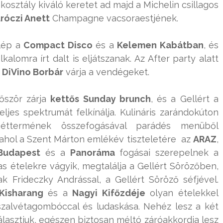
kosztály kiváló keretet ad majd a Michelin csillagos
róczi Anett
Champagne vacsoraestjének.
llép a
Compact Disco
és a
Kelemen Kabátban
, és
kalomra írt dalt is eljátszanak. Az After party alatt
a
DiVino Borbár
várja a vendégeket.
lőször zárja
kettős Sunday brunch
, és a Gellért a
ljes spektrumát felkínálja. Kulináris zarándokúton
termének összefogásával parádés menüből
ahol a Szent Márton emlékév tiszteletére az
ARAZ
,
 Budapest
és a
Panoráma
fogásai szerepelnek a
ias ételekre vágyik, megtalálja a Gellért Sörözőben,
k Frideczky Andrással, a Gellért Söröző séfjével.
Kisharang
és a
Nagyi Kifőzdéje
olyan ételekkel
szalvétagombóccal és ludaskása. Nehéz lesz a két
álasztjuk, egészen biztosan méltó záróakkordja lesz