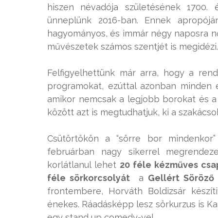
hiszen névadója születésének 1700. é
ünneplünk 2016-ban. Ennek apropóján
hagyományos, és immár négy naposra nőtt
művészetek számos szentjét is megidézi.
Felfigyelhettünk már arra, hogy a rend
programokat, ezúttal azonban minden 
amikor nemcsak a legjobb borokat és a 
között azt is megtudhatjuk, ki a szakácso
Csütörtökön a “sörre bor mindenkor”
februárban nagy sikerrel megrendezet
korlátlanul lehet
20 féle kézműves csap
féle sörkorcsolyát
a
Gellért Söröző
frontembere, Horváth Boldizsár készíti,
énekes. Ráadásképp lesz sörkurzus is Ka
egy stand up comedy-vel.