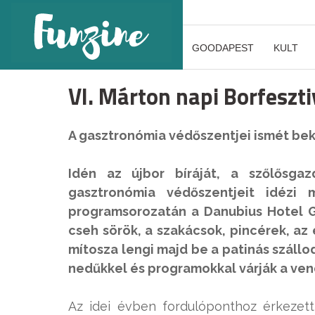
GOODAPEST
KULT
VI. Márton napi Borfeszti
A gasztronómia védőszentjei ismét bek
Idén az újbor bíráját, a szőlősg
gasztronómia védőszentjeit idézi
programsorozatán a Danubius Hotel G
cseh sörök, a szakácsok, pincérek, az
mítosza lengi majd be a patinás szállo
nedűkkel és programokkal várják a ve
Az idei évben fordulóponthoz érkezett 