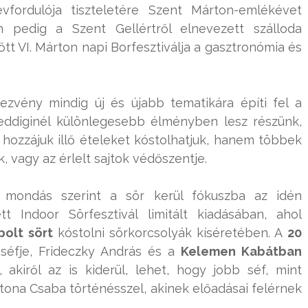
vfordulója tiszteletére Szent Márton-emlékévet
 pedig a Szent Gellértről elnevezett szálloda
 VI. Márton napi Borfesztiválja a gasztronómia és
ezvény mindig új és újabb tematikára építi fel a
eddiginél különlegesebb élményben lesz részünk,
hozzájuk illő ételeket kóstolhatjuk, hanem többek
k, vagy az érlelt sajtok védőszentje.
 mondás szerint a sör kerül fókuszba az idén
t Indoor Sörfesztivál limitált kiadásában, ahol
olt sört
kóstolni sörkorcsolyák kíséretében. A
20
séfje, Frideczky András és a
Kelemen Kabátban
 akiről az is kiderül, lehet, hogy jobb séf, mint
tona Csaba történésszel, akinek előadásai felérnek