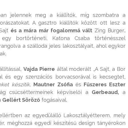
an jelennek meg a kiállítók, míg szombatra a
ászatokat. A gasztro kiállítók között ott lesz a
Sajt
és a mára már fogalommá vált
Zing Burger
.
 egy bortörténeti, Katona Csaba történésszel
angolva a szálloda jeles lakosztályait, ahol egykor
ak.
llítással,
Vajda Pierre
által moderált „A Sajt, a Bor
l és egy szenzációs borvacsorával is kecsegtet,
ket készítik,
Mautner Zsófia
és
Fűszeres Eszter
zág csúcséttermeinek képviselői a
Gerbeaud,
a
a
Gellért Söröző
fogásaival.
llértben az egyedülálló Lakosztályétterem, mely
gér, méghozzá egyedi készítésű design tányérokon