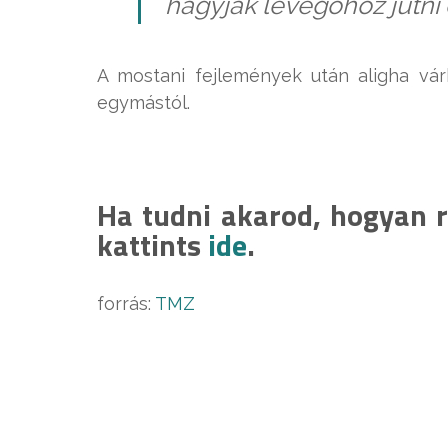
hagyják levegőhöz jutni
A mostani fejlemények után aligha vár
egymástól.
Ha tudni akarod, hogyan re
kattints
ide
.
forrás:
TMZ