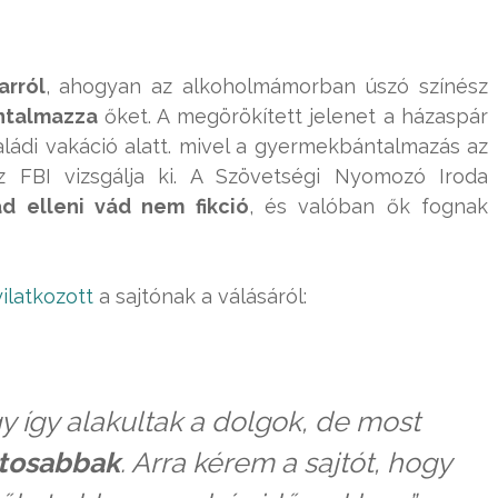
arról
, ahogyan az alkoholmámorban úszó színész
ántalmazza
őket. A megörökített jelenet a házaspár
ládi vakáció alatt. mivel a gyermekbántalmazás az
z FBI vizsgálja ki. A Szövetségi Nyomozó Iroda
d elleni vád nem fikció
, és valóban ők fognak
ilatkozott
a sajtónak a válásáról:
y így alakultak a dolgok, de most
ntosabbak
. Arra kérem a sajtót, hogy