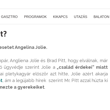
GASZTRO
PROGRAMOK
KIKAPCS
UTAZÁS
BALATON
t?
esetet Angelina Jolie.
pár, Angliena Jolie és Brad Pitt, hogy elválnak, már
ő ügyvédje szerint Jolie a
„család érdekei” miatt
ai pletykagyár először azt hitte, Jolie azért akarja
őt
, ám a legújabb hírek szerint Mr. Pitt azzal húzta ki
mezte a gyerekeiket
.