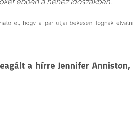
 őket ebben a nehéz időszakban.”
ható el, hogy a pár útjai békésen fognak elválni
agált a hírre Jennifer Anniston,