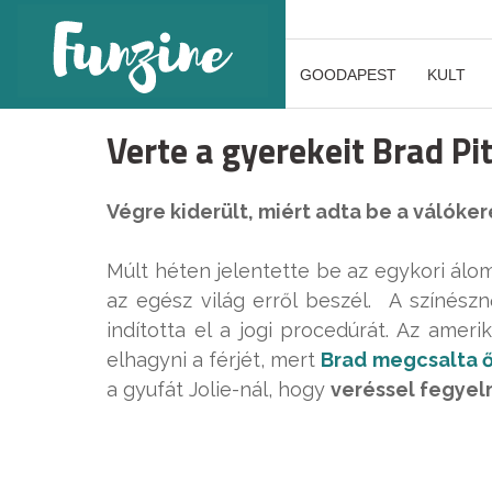
GOODAPEST
KULT
Verte a gyerekeit Brad Pit
Végre kiderült, miért adta be a válóker
Múlt héten jelentette be az egykori álom
az egész világ erről beszél. A színészn
indította el a jogi procedúrát. Az amerik
elhagyni a férjét, mert
Brad megcsalta 
a gyufát Jolie-nál, hogy
veréssel fegyel