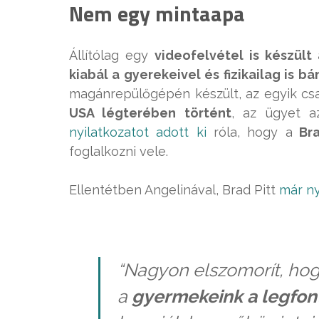
Nem egy mintaapa
Állítólag egy
videofelvétel is készült 
kiabál a gyerekeivel és fizikailag is b
magánrepülőgépén készült, az egyik csa
USA légterében történt
, az ügyet a
nyilatkozatot adott ki
róla, hogy a
Bra
foglalkozni vele.
Ellentétben Angelinával, Brad Pitt
már ny
“Nagyon elszomorít, hog
a
gyermekeink a legfo