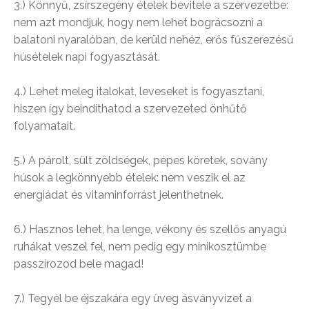
3.) Könnyű, zsírszegény ételek bevitele a szervezetbe:
nem azt mondjuk, hogy nem lehet bográcsozni a
balatoni nyaralóban, de kerüld nehéz, erős fűszerezésű
húsételek napi fogyasztását.
4.) Lehet meleg italokat, leveseket is fogyasztani,
hiszen így beindíthatod a szervezeted önhűtő
folyamatait.
5.) A párolt, sült zöldségek, pépes köretek, sovány
húsok a legkönnyebb ételek: nem veszik el az
energiádat és vitaminforrást jelenthetnek.
6.) Hasznos lehet, ha lenge, vékony és szellős anyagú
ruhákat veszel fel, nem pedig egy minikosztümbe
passzírozod bele magad!
7.) Tegyél be éjszakára egy üveg ásványvizet a