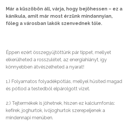
Már a küszöbön áll, várja, hogy bejöhessen – ez a
kánikula, amit már most érzünk mindannyian,
főleg a városban lakók szenvednek tőle.
Éppen ezért összegyűjtöttünk pár tippet, mellyet
elkerülheted a rosszulétet, az energiahiányt, így
könnyebben átvészelheted a nyarat!
1.) Folyamatos folyadékpótlás, mellyel hűsíted magad
és pótlod a testedből elpárolgott vizet.
2.) Tejtermékek is jöhetnek, hiszen ez kalciumforrás:
kefírek, joghurtok, ivójoghurtok szerepeljenek a
mindennapi menüben.