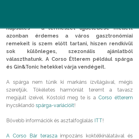
Madárcsicsergés, virágzó fák illata, egyre több
napsütés – a természet újjáéledése mellett
azonban érdemes a város gasztronómiai
remekeit is szem előtt tartani, hiszen rendkívül
sok különleges, szezonális ajánlatból
választhatunk. A Corso Étterem például spárga
és Gin&Tonic hetekkel várja vendégeit.
A spárga nem tűnik ki markáns ízvilágával, mégis
szeretjük. Tökéletes harmóniát teremt a tavasz
megújult ízeivel. Kóstold meg te is a
Corso étterem
ínycsiklandó
spárga-variációit
!
Bővebb információk és asztalfoglalás
ITT
!
A Corso Bár terasza
impozáns koktélkínálatával és