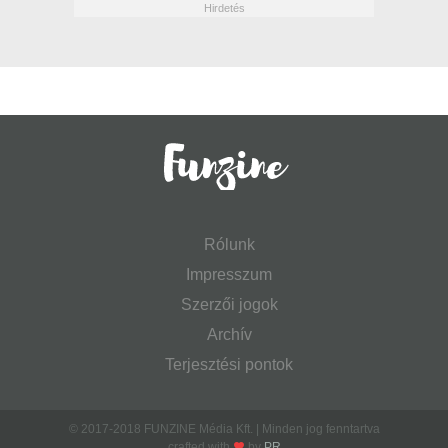
Rólunk
Impresszum
Szerzői jogok
Archív
Terjesztési pontok
© 2017-2018 FUNZINE Média Kft. | Minden jog fenntartva
crafted with
by
PR