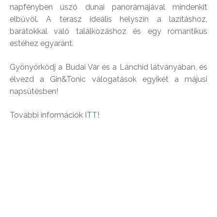
napfényben úszó dunai panorámájával mindenkit
elbűvöl. A terasz ideális helyszín a lazításhoz,
barátokkal való találkozáshoz és egy romantikus
estéhez egyaránt.
Gyönyörködj a Budai Vár és a Lánchíd látványában, és
élvezd a Gin&Tonic válogatások egyikét a májusi
napsütésben!
További információk
ITT
!