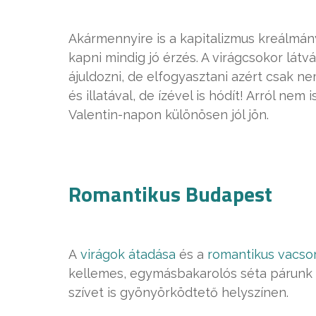
Akármennyire is a kapitalizmus kreálmánya
kapni mindig jó érzés. A virágcsokor lát
ájuldozni, de elfogyasztani azért csak n
és illatával, de ízével is hódít! Arról nem
Valentin-napon különösen jól jön.
Romantikus Budapest
A
virágok átadása
és a
romantikus vacso
kellemes, egymásbakarolós séta párunk o
szívet is gyönyörködtető helyszínen.