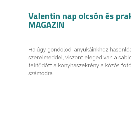
Valentin nap olcsón és pr
MAGAZIN
Ha úgy gondolod, anyukáinkhoz hasonlóa
szerelmeddel, viszont eleged van a sab
telítődött a konyhaszekrény a közös fotó
számodra.