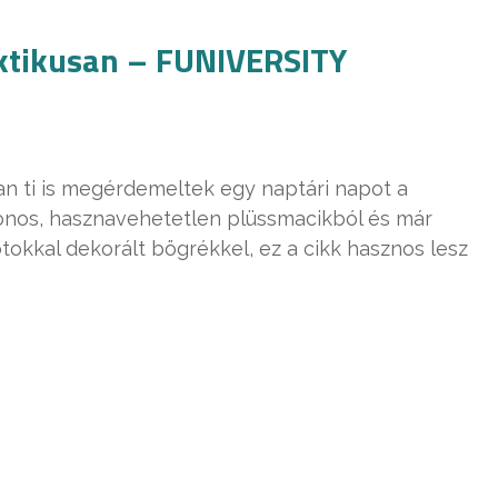
aktikusan – FUNIVERSITY
n ti is megérdemeltek egy naptári napot a
lonos, hasznavehetetlen plüssmacikból és már
tokkal dekorált bögrékkel, ez a cikk hasznos lesz