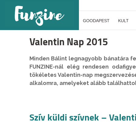
GOODAPEST
KULT
Valentin Nap 2015
Minden Bálint legnagyobb bánatára feb
FUNZINE-nál elég rendesen odafigye
tökéletes Valentin-nap megszervezésé
alkalomra, amelyeket alább találhatto
Szív küldi szívnek – Valen