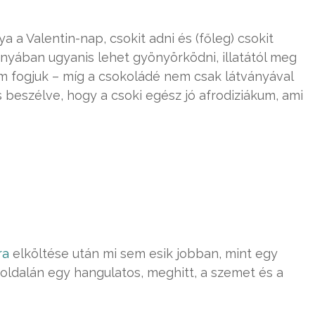
 a Valentin-nap, csokit adni és (főleg) csokit
ványában ugyanis lehet gyönyörködni, illatától meg
em fogjuk – míg a csokoládé nem csak látványával
 is beszélve, hogy a csoki egész jó afrodiziákum, ami
ra
elköltése után mi sem esik jobban, mint egy
ldalán egy hangulatos, meghitt, a szemet és a