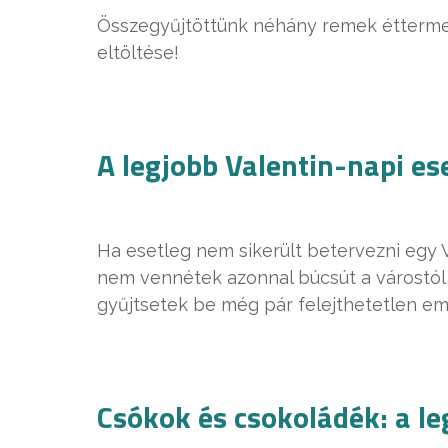
Összegyűjtöttünk néhány remek éttermet,
eltöltése!
A legjobb Valentin-napi e
Ha esetleg nem sikerült betervezni egy V
nem vennétek azonnal búcsút a várostól,
gyűjtsetek be még pár felejthetetlen em
Csókok és csokoládék: a l