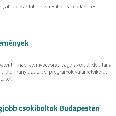
 ahol garantált lesz a Bálint nap tökéletes
semények
alentin-napi álomvacsorát, vagy sikerült, de utána
 akkor irány az alábbi programok valamelyike és
léket!
egjobb csokiboltok Budapesten