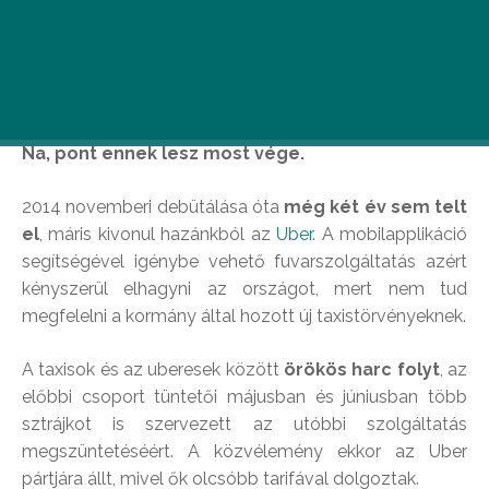
Találkozóra igyekszel, de késésben vagy.
Gyorsan előkapod a mobilodat, és rendelsz
magadnak az applikáción keresztül egy fuvart.
Na, pont ennek lesz most vége.
2014 novemberi debütálása óta
még két év sem telt
el
, máris kivonul hazánkból az
Uber
. A mobilapplikáció
segítségével igénybe vehető fuvarszolgáltatás azért
kényszerül elhagyni az országot, mert nem tud
megfelelni a kormány által hozott új taxistörvényeknek.
A taxisok és az uberesek között
örökös harc folyt
, az
előbbi csoport tüntetői májusban és júniusban több
sztrájkot is szervezett az utóbbi szolgáltatás
megszüntetéséért. A közvélemény ekkor az Uber
pártjára állt, mivel ők olcsóbb tarifával dolgoztak.