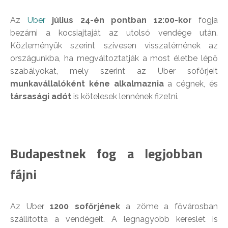
Az
Uber
július 24-én pontban 12:00-kor
fogja
bezárni a kocsiajtaját az utolsó vendége után.
Közleményük szerint szívesen visszatérnének az
országunkba, ha megváltoztatják a most életbe lépő
szabályokat, mely szerint az Uber sofőrjeit
munkavállalóként kéne alkalmaznia
a cégnek, és
társasági adót
is kötelesek lennének fizetni.
Budapestnek fog a legjobban
fájni
Az Uber
1200 sofőrjének
a zöme a fővárosban
szállította a vendégeit. A legnagyobb kereslet is